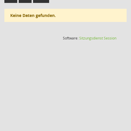
Keine Daten gefunden.
(Wird in
Software:
Sitzungsdienst
Session