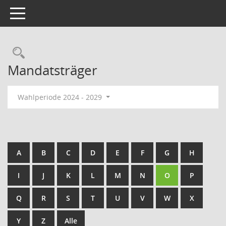
Toggle navigation
Rechercheauswahl
Mandatsträger
Wahlperiode 2024 - 2029
A
B
C
D
E
F
G
H
I
J
K
L
M
N
O
P
Q
R
S
T
U
V
W
X
Y
Z
Alle