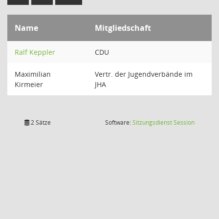
Name
Mitgliedschaft
Ralf Keppler
CDU
Maximilian
Vertr. der Jugendverbände im
Kirmeier
JHA
(Wird in
2 Sätze
Software:
Sitzungsdienst
Session