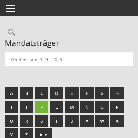
Toggle navigation
Rechercheauswahl
Mandatsträger
Wahlperiode 2024 - 2029
A
B
C
D
E
F
G
H
I
J
K
L
M
N
O
P
Q
R
S
T
U
V
W
X
Y
Z
Alle