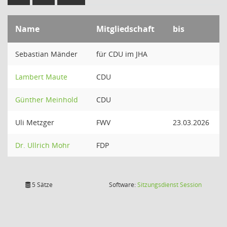
Name
Mitgliedschaft
bis
Sebastian Mänder
für CDU im JHA
Lambert Maute
CDU
Günther Meinhold
CDU
Uli Metzger
FWV
23.03.2026
Dr. Ullrich Mohr
FDP
(Wird in
5 Sätze
Software:
Sitzungsdienst
Session