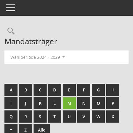
Toggle navigation
Rechercheauswahl
Mandatsträger
Wahlperiode 2024 - 2029
A
B
C
D
E
F
G
H
I
J
K
L
M
N
O
P
Q
R
S
T
U
V
W
X
Y
Z
Alle