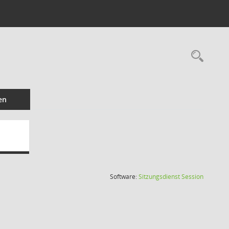
Rec
en
(Wird in
Software:
Sitzungsdienst
Session