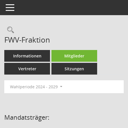
Toggle navigation
Rechercheauswahl
FWV-Fraktion
Informationen
Mitglieder
Vertreter
Sitzungen
Wahlperiode 2024 - 2029
Mandatsträger: