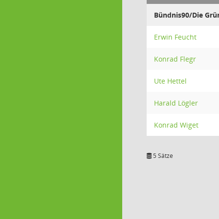
Bündnis90/Die Grü
Erwin Feucht
Konrad Flegr
Ute Hettel
Harald Lögler
Konrad Wiget
5 Sätze