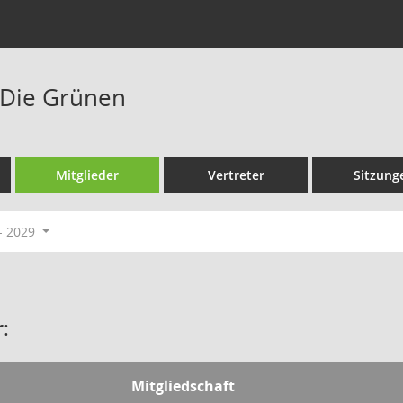
/Die Grünen
Mitglieder
Vertreter
Sitzung
- 2029
:
Mitgliedschaft