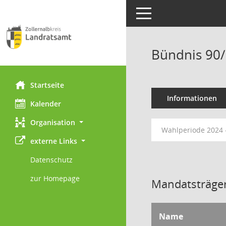
Toggle navigation
Bündnis 90
Startseite
Informationen
Kalender
Organisation
Wahlperiode 2024 
externe Links
Datenschutz
zur Homepage
Mandatsträger
Name