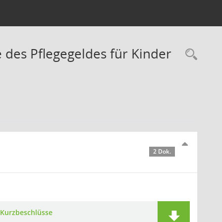
 des Pflegegeldes für Kinder
Rec
2 Dok.
Kurzbeschlüsse