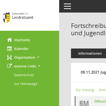
Toggle navigation
Fortschreib
und Jugendli
Startseite
Kalender
Informationen
Organisation
externe Links
08.11.2021 Ju
Datenschutz
zur Homepage
Zur Sitzung ...
Zum 
BM
Öffent