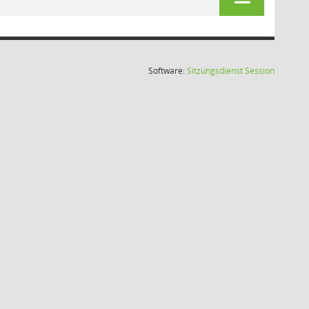
(Wird in
Software:
Sitzungsdienst
Session