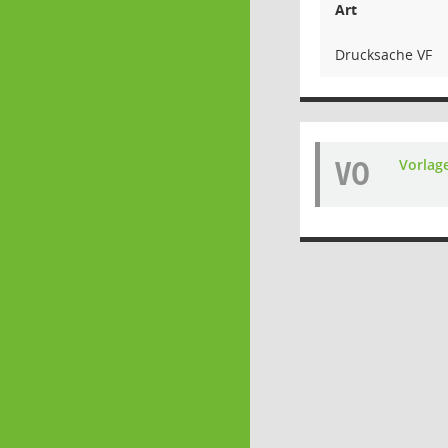
Art
Drucksache VF
VO
Vorlag