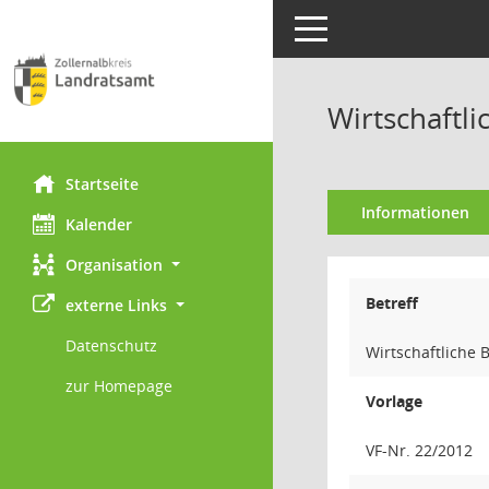
Toggle navigation
Wirtschaftl
Startseite
Informationen
Kalender
Organisation
Betreff
externe Links
Datenschutz
Wirtschaftliche 
zur Homepage
Vorlage
VF-Nr. 22/2012