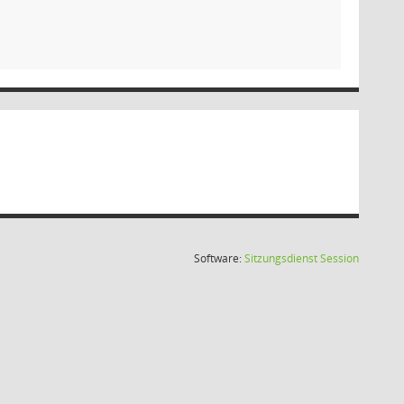
(Wird in
Software:
Sitzungsdienst
Session