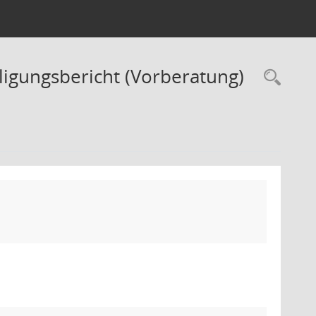
ligungsbericht (Vorberatung)
Rec