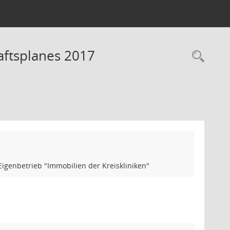
aftsplanes 2017
Rec
igenbetrieb "Immobilien der Kreiskliniken"