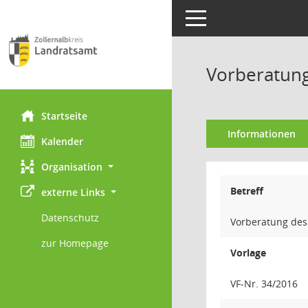
Toggle navigation
Vorberatung
Startseite
Informationen
Kalender
Organisation
Betreff
externe Links
Datenschutz
Vorberatung des 
zur Homepage
Vorlage
VF-Nr. 34/2016