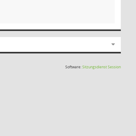
(Wird in
Software:
Sitzungsdienst
Session