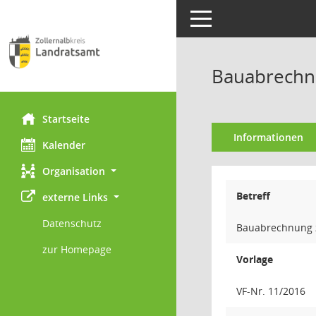
Toggle navigation
Bauabrechn
Startseite
Informationen
Kalender
Organisation
Betreff
externe Links
Datenschutz
Bauabrechnung z
zur Homepage
Vorlage
VF-Nr. 11/2016