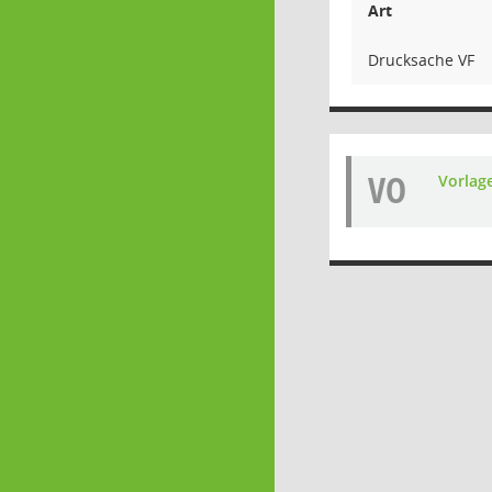
Art
Drucksache VF
VO
Vorlag