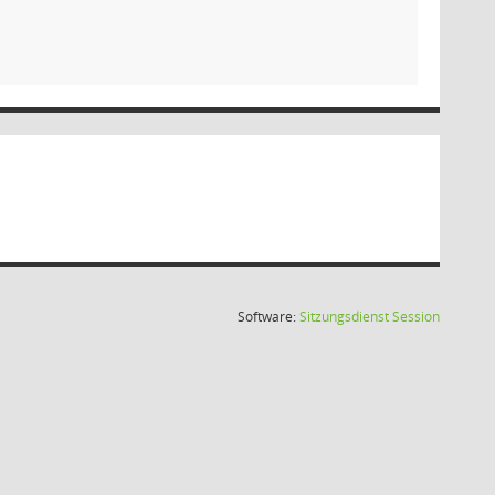
(Wird in
Software:
Sitzungsdienst
Session