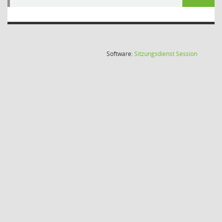
(Wird in
Software:
Sitzungsdienst
Session