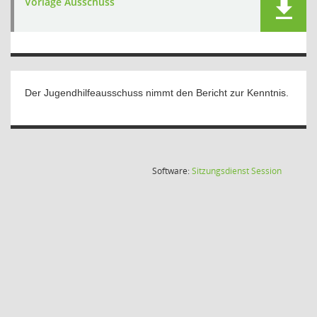
Vorlage Ausschuss
Der Jugendhilfeausschuss nimmt den Bericht zur Kenntnis.
(Wird in
Software:
Sitzungsdienst
Session