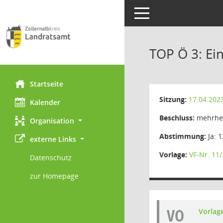
Toggle navigation
TOP Ö 3: Ein
Startseite
Sitzung:
17.04.202
Kalender
Beschluss:
mehrhei
Organisation
Abstimmung:
Ja: 1
externe Links
Vorlage:
VF-Nr. 11
Datenschutz
zur Homepage
VO
Vorlag