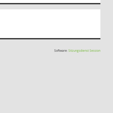
(Wird in
Software:
Sitzungsdienst
Session