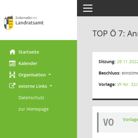
Toggle navigation
TOP Ö 7: A
Startseite
Sitzung:
28.11.202
Kalender
Beschluss:
einstim
Organisation
Vorlage:
VF-Nr. 32
externe Links
Datenschutz
zur Homepage
VO
Vorlag