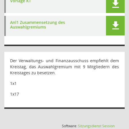
Vorlage KT
Anl1 Zusammensetzung des
Auswahlgremiums
Der Verwaltungs- und Finanzausschuss empfiehlt dem
Kreistag, das Auswahlgremium mit 9 Mitgliedern des
Kreistages zu besetzen.
1x1
1x17
(Wird in
Software:
Sitzungsdienst
Session