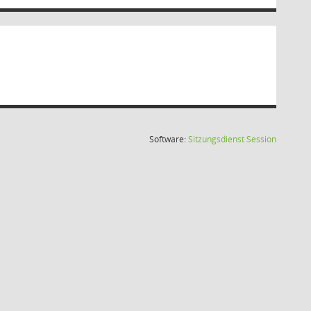
(Wird in
Software:
Sitzungsdienst
Session