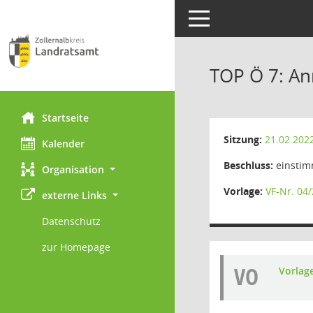
Toggle navigation
TOP Ö 7: A
Startseite
Sitzung:
21.02.202
Kalender
Beschluss:
einstim
Organisation
Vorlage:
VF-Nr. 04
externe Links
Datenschutz
zur Homepage
VO
Vorlag