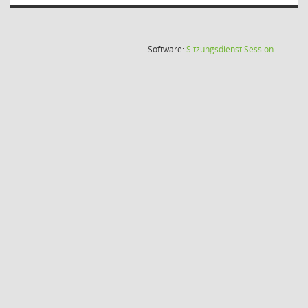
(Wird in
Software:
Sitzungsdienst
Session