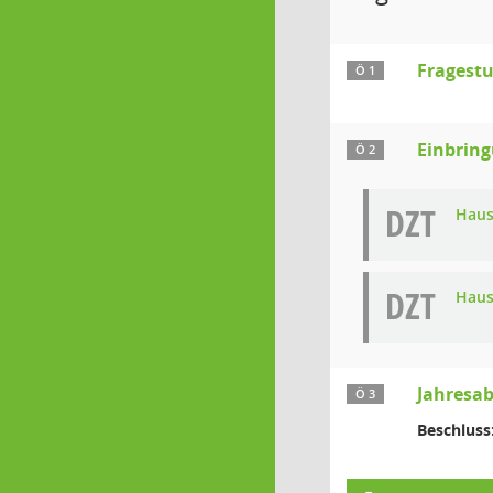
Fragest
Ö 1
Einbrin
Ö 2
DZT
Haus
DZT
Haus
Jahresab
Ö 3
Beschluss