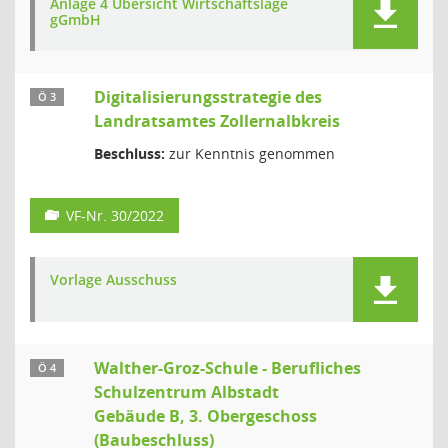
Anlage 4 Übersicht Wirtschaftslage
gGmbH
Digitalisierungsstrategie des
Ö 3
Landratsamtes Zollernalbkreis
Beschluss:
zur Kenntnis genommen
VF-Nr. 30/2022
Vorlage Ausschuss
Walther-Groz-Schule - Berufliches
Ö 4
Schulzentrum Albstadt
Gebäude B, 3. Obergeschoss
(Baubeschluss)