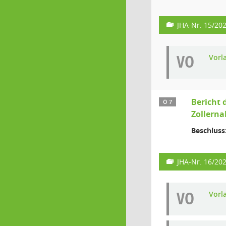
JHA-Nr. 15/20
VO
Vorl
Bericht 
Ö 7
Zollerna
Beschluss
JHA-Nr. 16/20
VO
Vorl