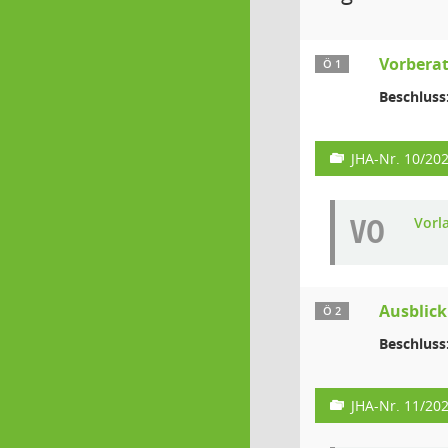
Vorbera
Ö 1
Beschluss
JHA-Nr. 10/20
VO
Vorl
Ausblick
Ö 2
Beschluss
JHA-Nr. 11/20