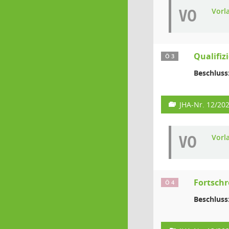
VO
Vorl
Qualifiz
Ö 3
Beschluss
JHA-Nr. 12/20
VO
Vorl
Fortschr
Ö 4
Beschluss