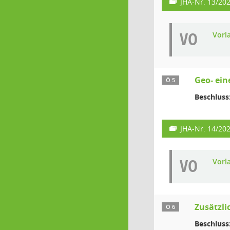
JHA-Nr. 13/20
VO
Vorl
Geo- ei
Ö 5
Beschluss
JHA-Nr. 14/20
VO
Vorl
Zusätzl
Ö 6
Beschluss