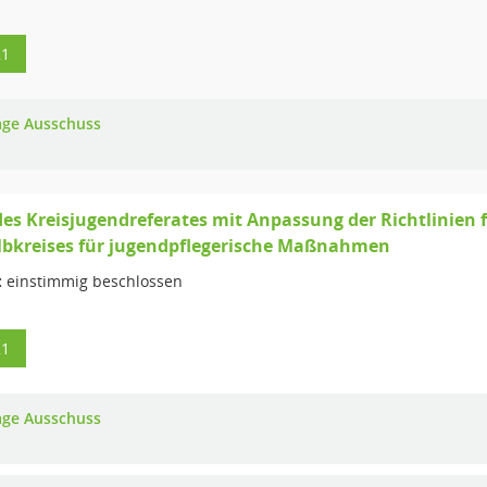
21
age Ausschuss
des Kreisjugendreferates mit Anpassung der Richtlinien 
lbkreises für jugendpflegerische Maßnahmen
:
einstimmig beschlossen
21
age Ausschuss