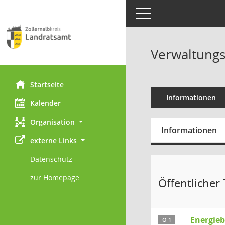
Toggle navigation
Verwaltungs
Startseite
Informationen
Kalender
Organisation
Informationen
externe Links
Datenschutz
zur Homepage
Öffentlicher T
Energieb
Ö 1