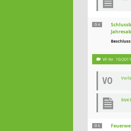
Schlussb
Ö 4
Jahresab
Beschluss
VF-Nr. 10/201
VO
Vorl
$NK1
Feuerwe
Ö 5