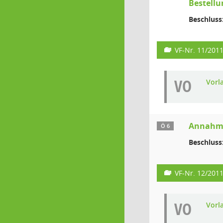
Bestellu
Beschluss
VF-Nr. 11/201
VO
Vorl
Annahme
Ö 6
Beschluss
VF-Nr. 12/201
VO
Vorl