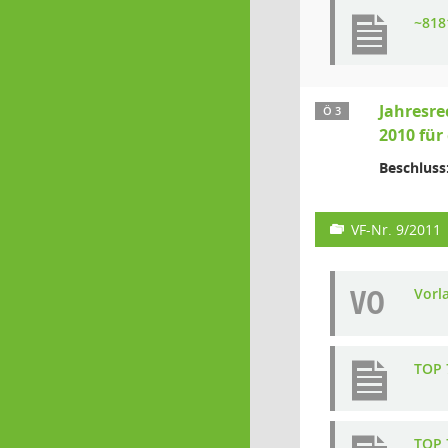
~818
Jahresre
Ö 3
2010 für
Beschluss
VF-Nr. 9/2011
VO
Vorl
TOP 
TOP 