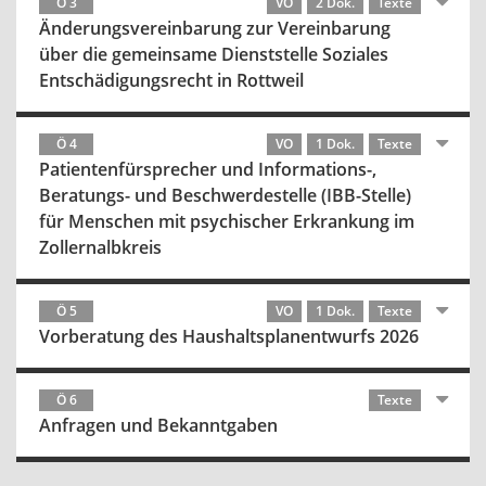
Ö 3
VO
2 Dok.
Texte
Änderungsvereinbarung zur Vereinbarung
über die gemeinsame Dienststelle Soziales
Entschädigungsrecht in Rottweil
Ö 4
VO
1 Dok.
Texte
Patientenfürsprecher und Informations-,
Beratungs- und Beschwerdestelle (IBB-Stelle)
für Menschen mit psychischer Erkrankung im
Zollernalbkreis
Ö 5
VO
1 Dok.
Texte
Vorberatung des Haushaltsplanentwurfs 2026
Ö 6
Texte
Anfragen und Bekanntgaben