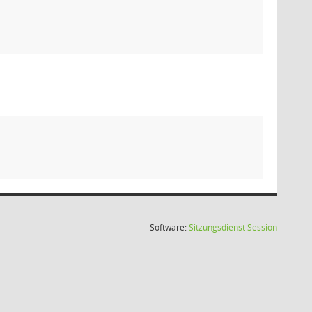
(Wird in
Software:
Sitzungsdienst
Session