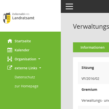
Toggle navigation
Verwaltungs
Startseite
Informationen
Kalender
Organisation
Sitzung
externe Links
Datenschutz
VF/2016/02
zur Homepage
Gremium
Verwaltungs- un