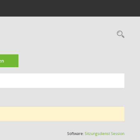
Rec
en
(Wird in
Software:
Sitzungsdienst
Session