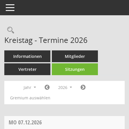
Toggle navigation
Rechercheauswahl
Kreistag - Termine 2026
Informationen
Mitglieder
Vertreter
Sitzungen
Jahr
2026
Gremium auswählen
MO
07.12.2026