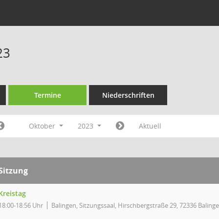
23
Termine
Niederschriften
Oktober
2023
Aktuell
Sitzung
Kreistag
18:00-18:56 Uhr
Balingen, Sitzungssaal, Hirschbergstraße 29, 72336 Baling