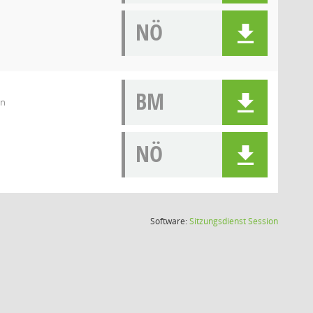
NÖ
BM
en
NÖ
(Wird in
Software:
Sitzungsdienst
Session