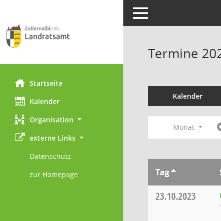
Toggle navigation
Termine 20
Startseite
Kalender
Kalender
Organisation
Monat
externe Links
Datenschutz
Tag
zur Homepage
23.10.2023