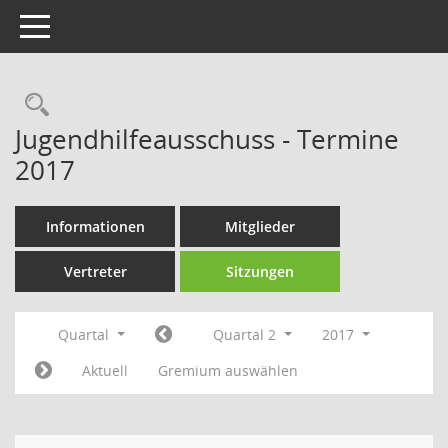
Toggle navigation
Rechercheauswahl
Jugendhilfeausschuss - Termine
2017
Informationen
Mitglieder
Vertreter
Sitzungen
Quartal
Quartal 2
2017
Aktuell
Gremium auswählen