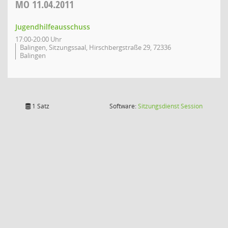
MO
11.04.2011
Jugendhilfeausschuss
17:00-20:00 Uhr
Balingen, Sitzungssaal, Hirschbergstraße 29, 72336
Balingen
(Wird in
1 Satz
Software:
Sitzungsdienst
Session