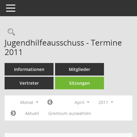
Toggle navigation
Rechercheauswahl
Jugendhilfeausschuss - Termine
2011
Informationen
Mitglieder
Vertreter
Sitzungen
Monat
April
2011
Aktuell
Gremium auswählen