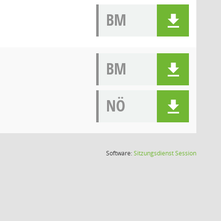
BM
BM
NÖ
(Wird in
Software:
Sitzungsdienst
Session