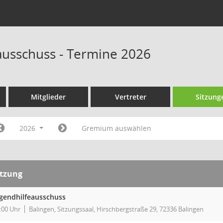
ausschuss - Termine 2026
Mitglieder
Vertreter
Sitzung
2026
Gremium auswählen
itzung
gendhilfeausschuss
:00 Uhr
Balingen, Sitzungssaal, Hirschbergstraße 29, 72336 Balingen