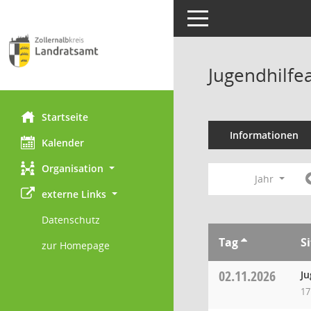
Toggle navigation
Jugendhilfe
Startseite
Informationen
Kalender
Organisation
Jahr
externe Links
Datenschutz
Tag
S
zur Homepage
02.11.2026
Ju
17