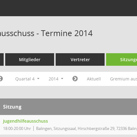
ausschuss - Termine 2014
Mitglieder
Vertreter
Sitzung
Quartal 4
2014
Aktuell
Gremium au
Sitzung
Jugendhilfeausschuss
18:00-20:00 Uhr
Balingen, Sitzungssaal, Hirschbergstraße 29, 72336 Bali