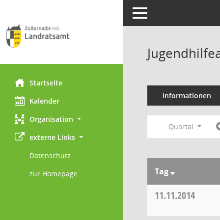
Toggle navigation
Jugendhilfe
Startseite
Informationen
Kalender
Organisation
Quartal
externe Links
Datenschutz
Tag
zur Homepage
11.11.2014