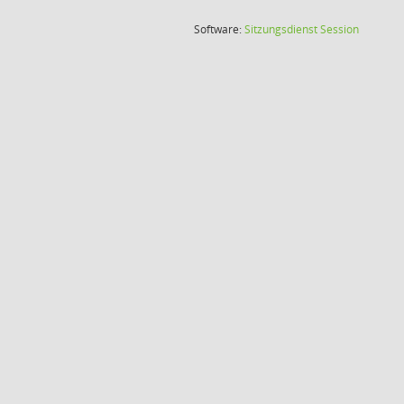
(Wird in
Software:
Sitzungsdienst
Session