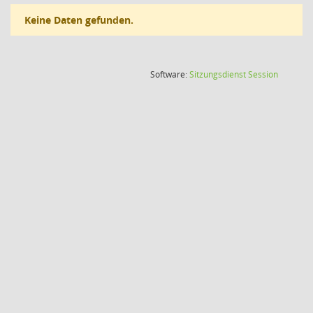
Keine Daten gefunden.
(Wird in
Software:
Sitzungsdienst
Session