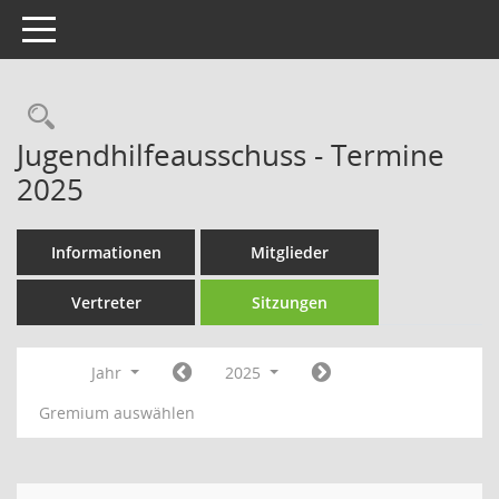
Toggle navigation
Rechercheauswahl
Jugendhilfeausschuss - Termine
2025
Informationen
Mitglieder
Vertreter
Sitzungen
Jahr
2025
Gremium auswählen