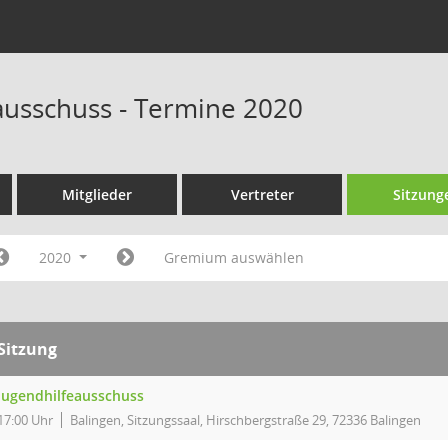
ausschuss - Termine 2020
Mitglieder
Vertreter
Sitzung
2020
Gremium auswählen
Sitzung
Jugendhilfeausschuss
17:00 Uhr
Balingen, Sitzungssaal, Hirschbergstraße 29, 72336 Balingen