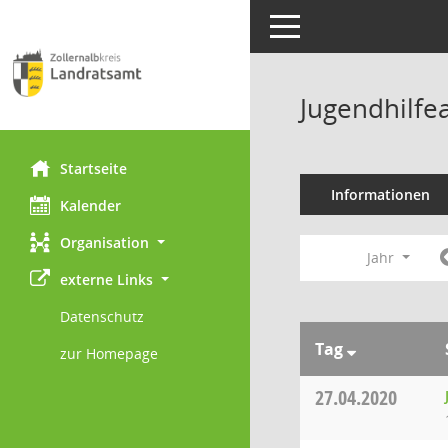
Toggle navigation
Jugendhilfe
Startseite
Informationen
Kalender
Organisation
Jahr
externe Links
Datenschutz
Tag
zur Homepage
27.04.2020