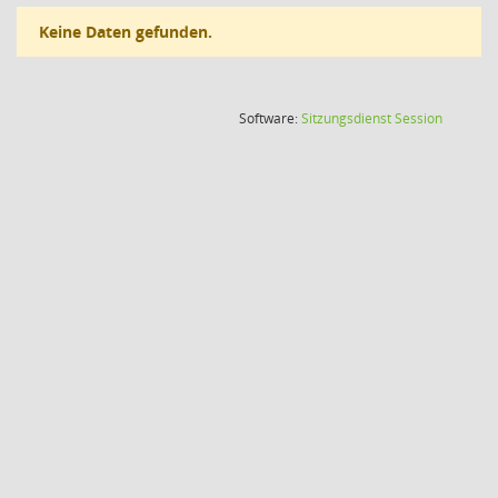
Keine Daten gefunden.
(Wird in
Software:
Sitzungsdienst
Session