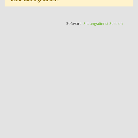
(Wird in
Software:
Sitzungsdienst
Session