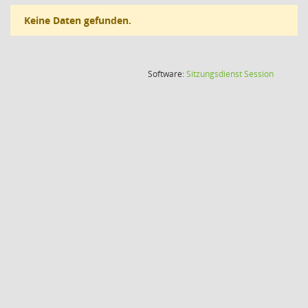
Keine Daten gefunden.
(Wird in
Software:
Sitzungsdienst
Session