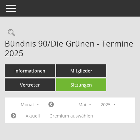
Toggle navigation
Rechercheauswahl
Bündnis 90/Die Grünen - Termine
2025
Informationen
Mitglieder
Vertreter
Sitzungen
Monat
Mai
2025
Aktuell
Gremium auswählen