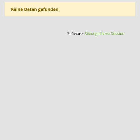
Keine Daten gefunden.
(Wird in
Software:
Sitzungsdienst
Session