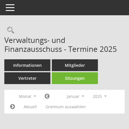
Toggle navigation
Rechercheauswahl
Verwaltungs- und
Finanzausschuss - Termine 2025
Informationen
Mitglieder
Vertreter
Sitzungen
Monat
Januar
2025
Aktuell
Gremium auswählen