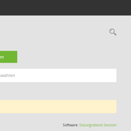
Rec
en
swählen
(Wird in
Software:
Sitzungsdienst
Session