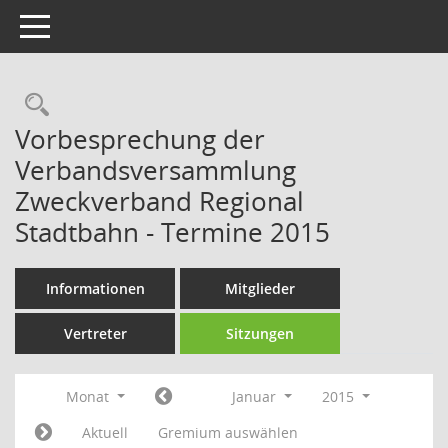
Toggle navigation
Rechercheauswahl
Vorbesprechung der
Verbandsversammlung
Zweckverband Regional
Stadtbahn - Termine 2015
Informationen
Mitglieder
Vertreter
Sitzungen
Monat
Januar
2015
Aktuell
Gremium auswählen