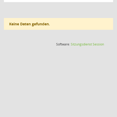
Keine Daten gefunden.
(Wird in
Software:
Sitzungsdienst
Session