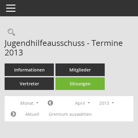
Toggle navigation
Rechercheauswahl
Jugendhilfeausschuss - Termine
2013
Informationen
Mitglieder
Vertreter
Sitzungen
Monat
April
2013
Aktuell
Gremium auswählen