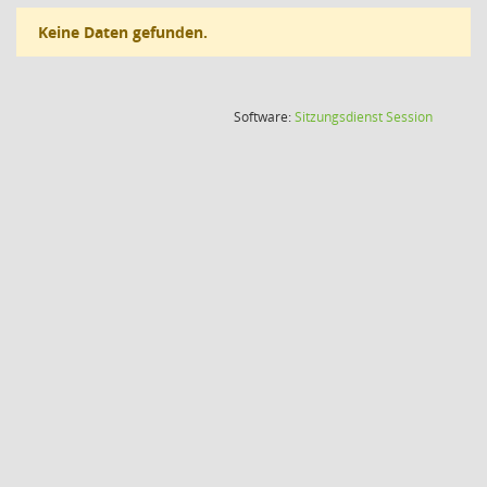
Keine Daten gefunden.
(Wird in
Software:
Sitzungsdienst
Session