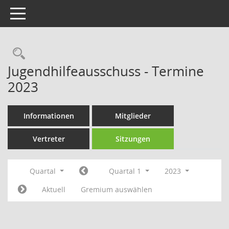
Toggle navigation
Rechercheauswahl
Jugendhilfeausschuss - Termine
2023
Informationen
Mitglieder
Vertreter
Sitzungen
Quartal
Quartal 1
2023
Aktuell
Gremium auswählen