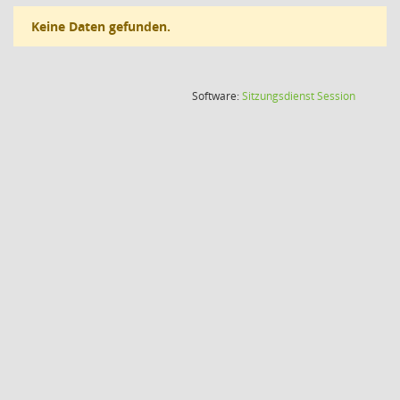
Keine Daten gefunden.
(Wird in
Software:
Sitzungsdienst
Session