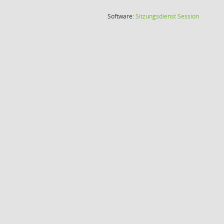
(Wird in
Software:
Sitzungsdienst
Session