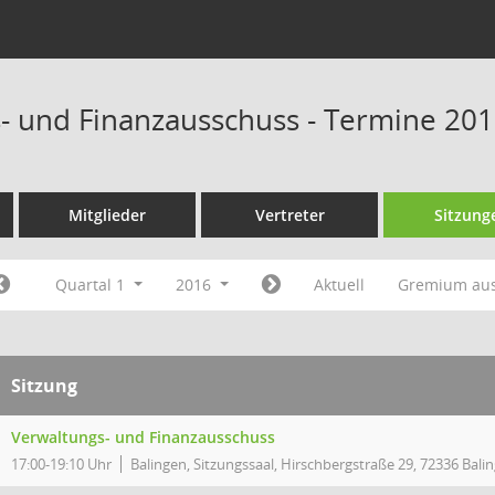
- und Finanzausschuss - Termine 20
Mitglieder
Vertreter
Sitzung
Quartal 1
2016
Aktuell
Gremium au
Sitzung
Verwaltungs- und Finanzausschuss
17:00-19:10 Uhr
Balingen, Sitzungssaal, Hirschbergstraße 29, 72336 Bali