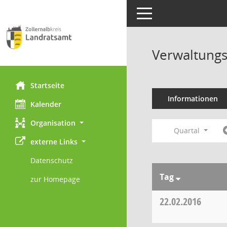
Toggle navigation
Verwaltungs
Startseite
Informationen
Kalender
Organisation
Quartal
externe Links
Datenschutz
Tag
zur Homepage
22.02.2016