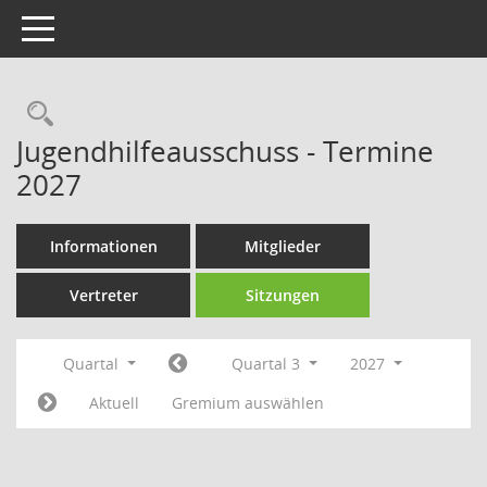
Toggle navigation
Rechercheauswahl
Jugendhilfeausschuss - Termine
2027
Informationen
Mitglieder
Vertreter
Sitzungen
Quartal
Quartal 3
2027
Aktuell
Gremium auswählen