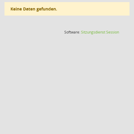
Keine Daten gefunden.
(Wird in
Software:
Sitzungsdienst
Session