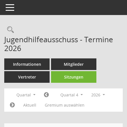
Toggle navigation
Rechercheauswahl
Jugendhilfeausschuss - Termine
2026
Informationen
Mitglieder
Vertreter
Sitzungen
Quartal
Quartal 4
2026
Aktuell
Gremium auswählen