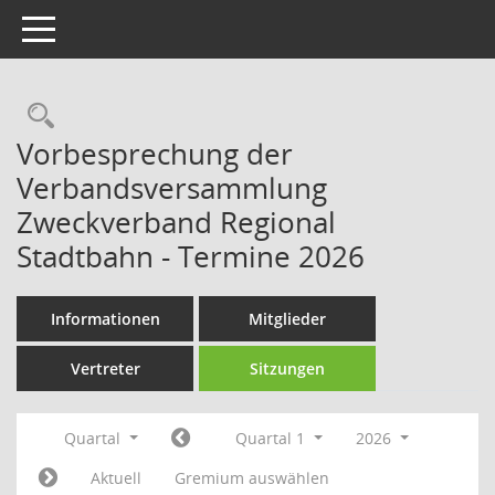
Toggle navigation
Rechercheauswahl
Vorbesprechung der
Verbandsversammlung
Zweckverband Regional
Stadtbahn - Termine 2026
Informationen
Mitglieder
Vertreter
Sitzungen
Quartal
Quartal 1
2026
Aktuell
Gremium auswählen