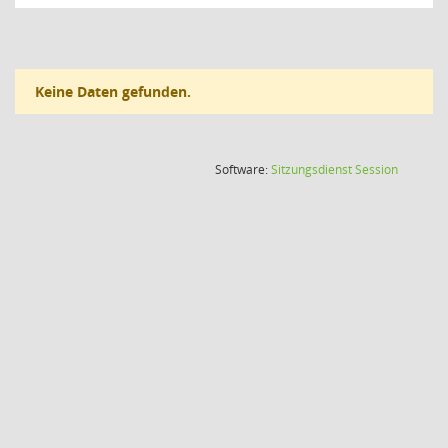
Keine Daten gefunden.
(Wird in
Software:
Sitzungsdienst
Session