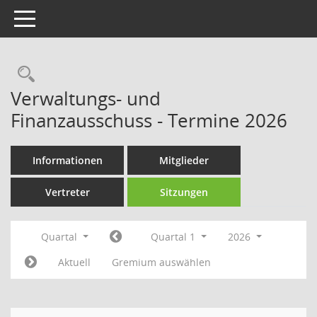
Toggle navigation
Rechercheauswahl
Verwaltungs- und
Finanzausschuss - Termine 2026
Informationen
Mitglieder
Vertreter
Sitzungen
Quartal
Quartal 1
2026
Aktuell
Gremium auswählen