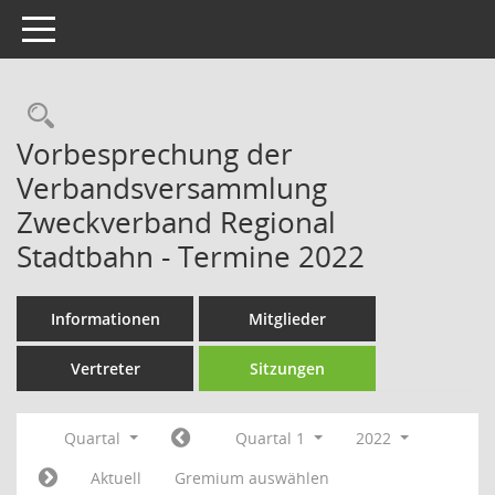
Toggle navigation
Rechercheauswahl
Vorbesprechung der
Verbandsversammlung
Zweckverband Regional
Stadtbahn - Termine 2022
Informationen
Mitglieder
Vertreter
Sitzungen
Quartal
Quartal 1
2022
Aktuell
Gremium auswählen