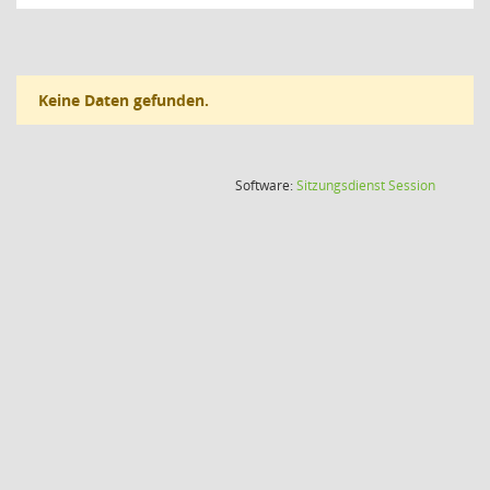
Keine Daten gefunden.
(Wird in
Software:
Sitzungsdienst
Session