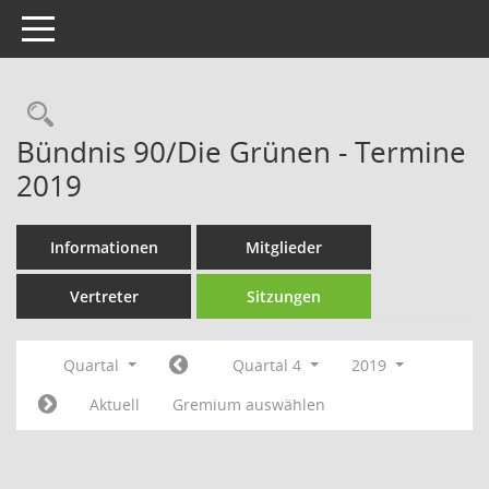
Toggle navigation
Rechercheauswahl
Bündnis 90/Die Grünen - Termine
2019
Informationen
Mitglieder
Vertreter
Sitzungen
Quartal
Quartal 4
2019
Aktuell
Gremium auswählen