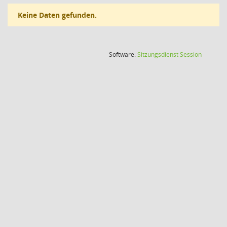
Keine Daten gefunden.
(Wird in
Software:
Sitzungsdienst
Session