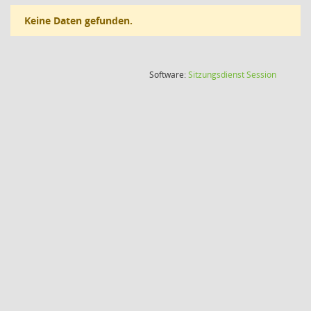
Keine Daten gefunden.
(Wird in
Software:
Sitzungsdienst
Session