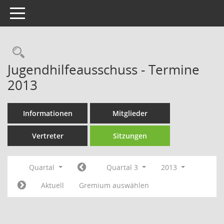
Toggle navigation
Rechercheauswahl
Jugendhilfeausschuss - Termine
2013
Informationen
Mitglieder
Vertreter
Sitzungen
Quartal
Quartal 3
2013
Aktuell
Gremium auswählen