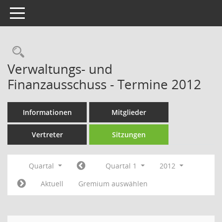
Toggle navigation
Rechercheauswahl
Verwaltungs- und
Finanzausschuss - Termine 2012
Informationen
Mitglieder
Vertreter
Sitzungen
Quartal
Quartal 1
2012
Aktuell
Gremium auswählen